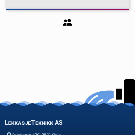
LekkasjeTeknikk AS