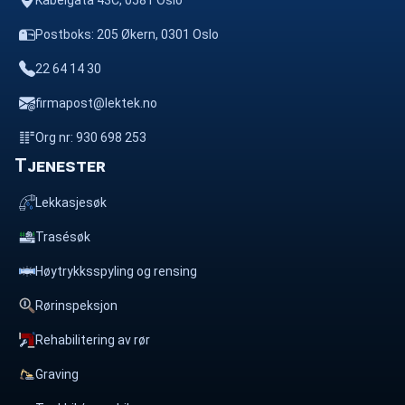
Kabelgata 43C, 0581 Oslo
Postboks: 205 Økern, 0301 Oslo
22 64 14 30
firmapost@lektek.no
Org nr: 930 698 253
Tjenester
Lekkasjesøk
Trasésøk
Høytrykksspyling og rensing
Rørinspeksjon
Rehabilitering av rør
Graving