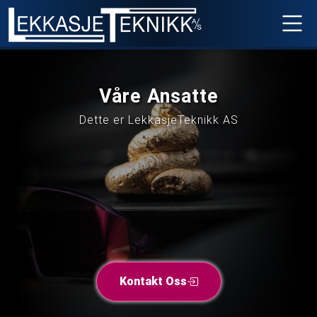
V
å
r
e
A
n
s
a
t
t
e
Dette er LekkasjeTeknikk AS
Kontakt Oss